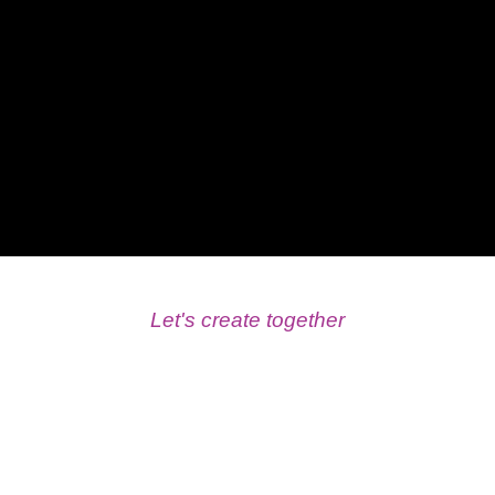
Let's create together
בואו נצבע את המסך
חברת שלומי הפקות עוסקת בכל תחומי הוידאו,
צילום ועריכה. החברה מתמחה במתן פתרונות